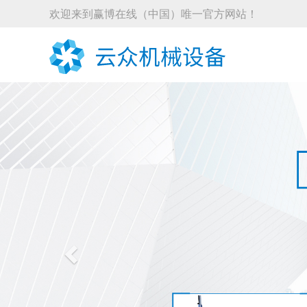
欢迎来到赢博在线（中国）唯一官方网站！