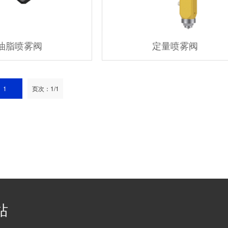
油脂喷雾阀
定量喷雾阀
1
页次：1/1
站