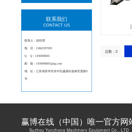
联系我们
CONTACT US
联系人：邰经理
电 话：15862397093
总数：3
Q Q：1436968605
邮 箱：1436968605@qq.com
地 址：江苏省苏州市吴中区越溪街道南官渡路9
号
赢博在线（中国）唯一官方网
Suzhou Yunzhong Machinery Equipment Co., LTD