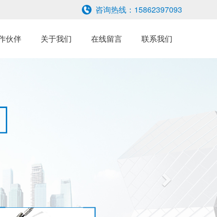
咨询热线：15862397093
作伙伴
关于我们
在线留言
联系我们