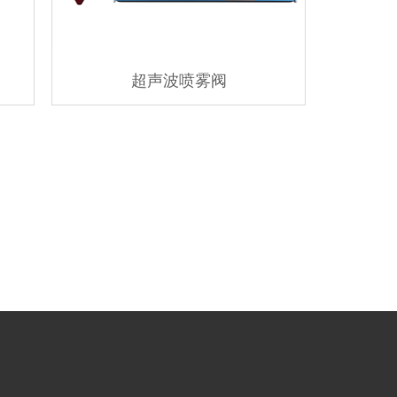
超声波喷雾阀