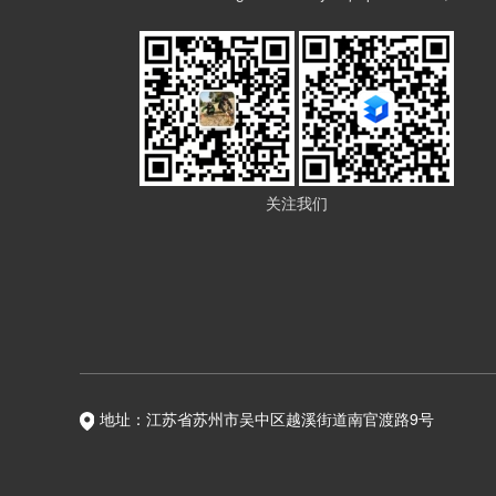
关注我们
地址：江苏省苏州市吴中区越溪街道南官渡路9号