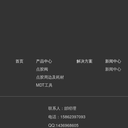
首页
产品中心
解决方案
新闻中心
点胶阀
新闻中心
点胶周边及耗材
MDT工具
联系人：邰经理
电话：15862397093
QQ:1436968605