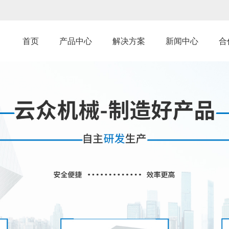
首页
产品中心
解决方案
新闻中心
合